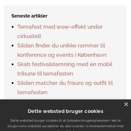
Seneste artikler
Temafest med wow-effekt under
cirkustelt
Sådan finder du unikke rammer til
konference og events i København
Skab festivalstemning med en mobil
tribune til temafesten
Sådan matcher du frisure og outfit til
temafesten
Sådan skaber du den perfekte ramme
×
om dit udendørs event med et
Dette websted bruger cookies
mastetelt
Dette websted bruger cookies til at forbedre brugeroplevelsen. Ved at
bruge vores websted accepterer du alle cookies i overensstemmelse med