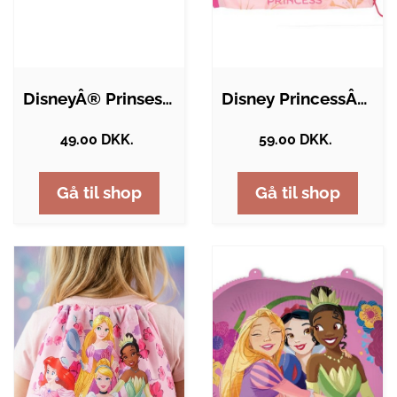
DisneyÂ® Prinsesser Happy Birthday…
Disney PrincessÂ® Gymnastikpose
49.00 DKK.
59.00 DKK.
Gå til shop
Gå til shop