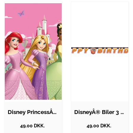
Disney PrincessÂ® Servietter
DisneyÂ® Biler 3 Happy Birthday…
49.00 DKK.
49.00 DKK.