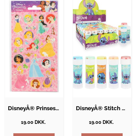
DisneyÂ® Prinsesse Glitter Klistermærker
DisneyÂ® Stitch Sæbebobler 60 ml
19.00 DKK.
19.00 DKK.