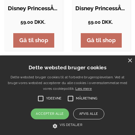
Disney PrincessÂ® Papir Partyposer
Disney PrincessÂ® Partyposer
59.00 DKK.
59.00 DKK.
Gå til shop
Gå til shop
×
Dette websted bruger cookies
Dette websted bruger cookies til at forbedre brugeroplevelsen. Ved at
bruge vores websted accepterer du alle cookies i overensstemmelse med
vores cookiepolitik.
Læs mere
YDEEVNE
MÅLRETNING
ACCEPTER ALLE
AFVIS ALLE
VIS DETALJER