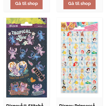
Gå til shop
Gå til shop
DisneyÂ® StitchÂ® Klistermærker
Disney PrincessÂ® Klistermærker