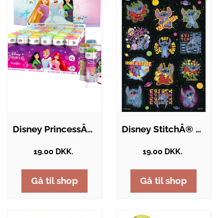
Disney PrincessÂ® Sæbebobler 60 ML
Disney StitchÂ® Klistermærker
19.00 DKK.
19.00 DKK.
Gå til shop
Gå til shop