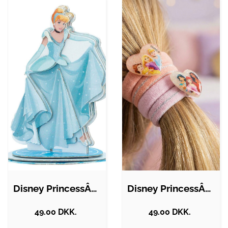
Disney PrincessÂ® Askepot Mal Selv 3D…
Disney PrincessÂ® Hårelastikker
49.00 DKK.
49.00 DKK.