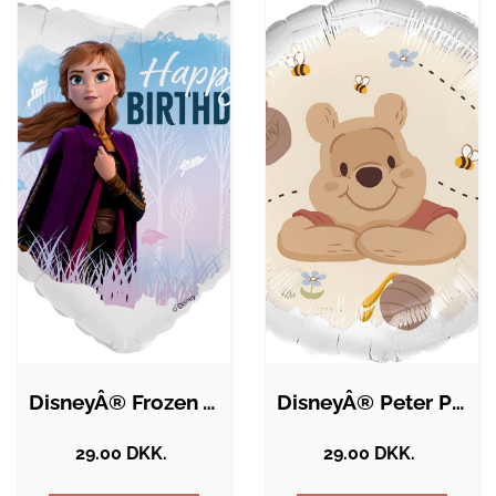
DisneyÂ® Frozen Anna Happy Birthday…
DisneyÂ® Peter Plys Folieballon
29.00 DKK.
29.00 DKK.