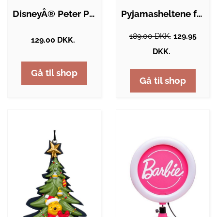
DisneyÂ® Peter Plys Julepynt
Pyjamasheltene fest-pakke
189.00 DKK.
129.95
129.00 DKK.
DKK.
Gå til shop
Gå til shop