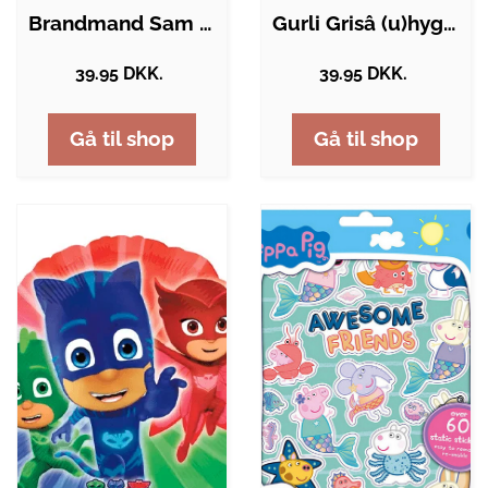
Brandmand Sam - Sam redder en hest
Gurli Grisâ (u)hyggelige halloween
39.95 DKK.
39.95 DKK.
Gå til shop
Gå til shop