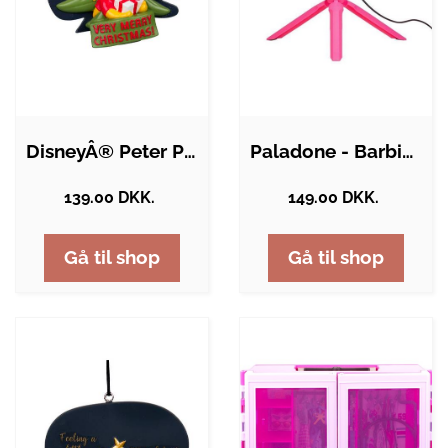
DisneyÂ® Peter Plys Julepynt
Paladone - Barbie Streaming Light With…
139.00 DKK.
149.00 DKK.
Gå til shop
Gå til shop