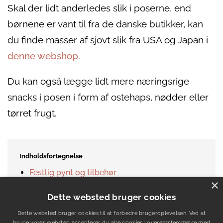
Skal der lidt anderledes slik i poserne, end
børnene er vant til fra de danske butikker, kan
du finde masser af sjovt slik fra USA og Japan i
denne webshop
.
Du kan også lægge lidt mere næringsrige
snacks i posen i form af ostehaps, nødder eller
tørret frugt.
Indholdsfortegnelse
Festlig pynt og tilbehør
×
3 klassiske indkøb til fødselsdagen
Dette websted bruger cookies
Indbydelser
Bordpynt
Dette websted bruger cookies til at forbedre brugeroplevelsen. Ved at
bruge vores websted accepterer du alle cookies i overensstemmelse med