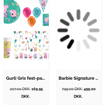
Gurli Gris fest-pakke
Barbie Signature Dia de los Muertos Ken
207.00 DKK.
169.95
799.00 DKK.
499.00
DKK.
DKK.