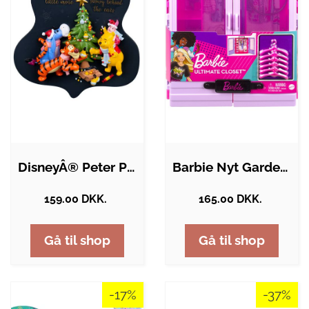
DisneyÂ® Peter Plys Og Venner Julepynt
Barbie Nyt Garderobeskab
159.00 DKK.
165.00 DKK.
Gå til shop
Gå til shop
-17%
-37%