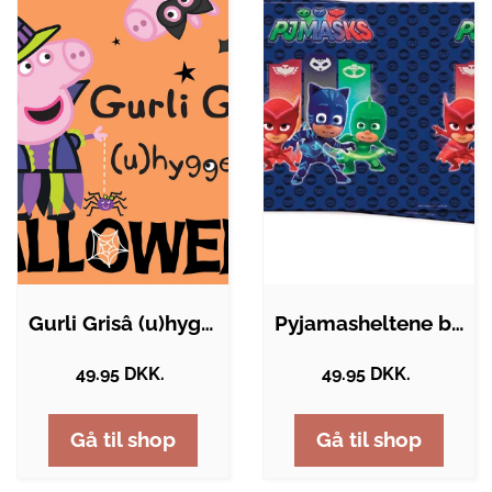
Gurli Grisâ (u)hyggelige halloween
Pyjamasheltene borddug
49.95 DKK.
49.95 DKK.
Gå til shop
Gå til shop