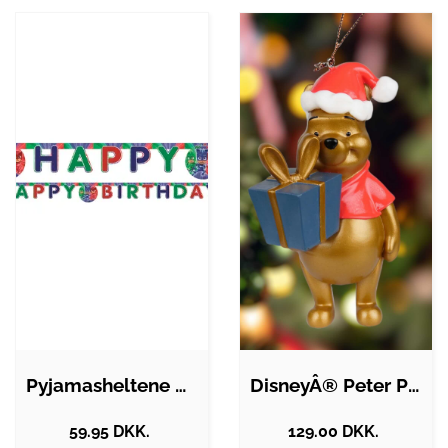
Pyjamasheltene Happy Birthday banner
DisneyÂ® Peter Plys Julepynt
59.95 DKK.
129.00 DKK.