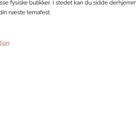
asse fysiske butikker. I stedet kan du sidde derhjem
din næste temafest.
tion