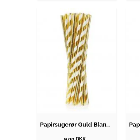
Papirsugerør Guld Blanding Af To Designs…
9.00 DKK.