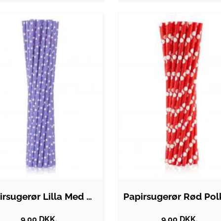
Papirsugerør Lilla Med Hvide Prikker…
9.00 DKK.
9.00 DKK.