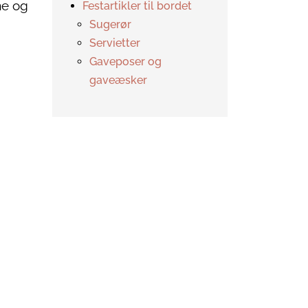
me og
Festartikler til bordet
Sugerør
Servietter
Gaveposer og
gaveæsker