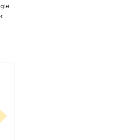
lgte
r.