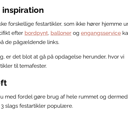
 inspiration
ke forskellige festartikler, som ikke hører hjemme 
ifikt efter
bordpynt
,
balloner
og
engangsservice
ka
e på de pågældende links.
ng, er det blot at gå på opdagelse herunder, hvor vi
ler til temafester.
ft
n du med fordel gøre brug af hele rummet og dermed
3 slags festartikler populære.