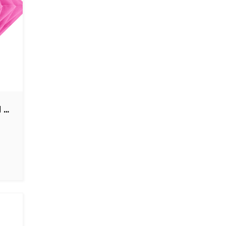
Diamant honeycomb I mørk pink - 20 cm