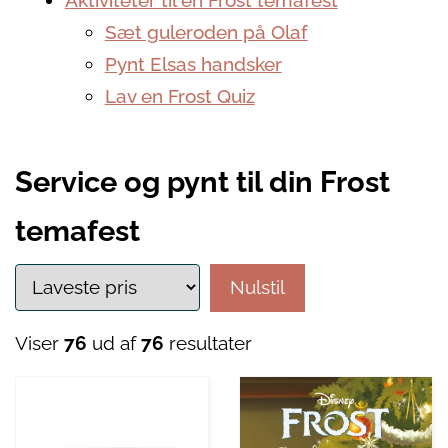
Aktiviteter til en Frost temafest
Sæt guleroden på Olaf
Pynt Elsas handsker
Lav en Frost Quiz
Service og pynt til din Frost
temafest
Nulstil
Viser
76
ud af
76
resultater