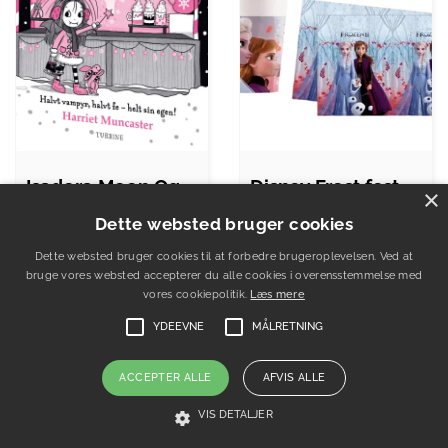
Isadora Moon Og Frostfesten - Harriet…
Disney Frost fest-pakke
×
Dette websted bruger cookies
179.95 DKK.
129.95
123.95 DKK.
Dette websted bruger cookies til at forbedre brugeroplevelsen. Ved at
DKK.
bruge vores websted accepterer du alle cookies i overensstemmelse med
vores cookiepolitik.
Læs mere
Gå til shop
Gå til shop
YDEEVNE
MÅLRETNING
ACCEPTER ALLE
AFVIS ALLE
VIS DETALJER