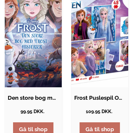
Den store bog med Frost-historier
Frost Puslespil Og Vendespil - Disney -…
99.95 DKK.
109.95 DKK.
Gå til shop
Gå til shop