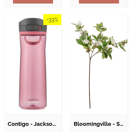
-33%
Contigo - Jackson 2.0 tritan Frosted…
Bloomingville - Snowberry Stilk, Hvid,…