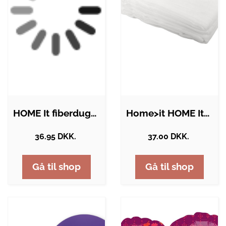
HOME It fiberdug/ukrudtsdug 2 x 5 meter…
Home>it HOME It® fiberdug/ukrudtsdug 2…
36.95 DKK.
37.00 DKK.
Gå til shop
Gå til shop